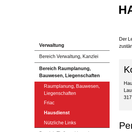
H
Der L
Verwaltung
zustän
Bereich Verwaltung, Kanzlei
K
Bereich Raumplanung,
Bauwesen, Liegenschaften
Hau
Raumplanung, Bauwesen,
Lau
Liegenschaften
317
Friac
Hausdienst
(ausgewählt)
Nützliche Links
Pe