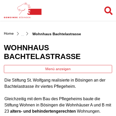
Bösingen
zur Startseite
Direkt zur Hauptnavigation
Direkt zum Inhalt
Direkt zur Suche
Direkt zum Stichwortverzeichnis
(ausgewählt)
Home
Wohnhaus Bachtelastrasse
WOHNHAUS
BACHTELASTRASSE
Menü anzeigen
Die Stiftung St. Wolfgang realisierte in Bösingen an der
Bachtelastrasse ihr viertes Pflegeheim.
Gleichzeitig mit dem Bau des Pflegeheims baute die
Stiftung Wohnen in Bösingen die Wohnhäuser A und B mit
23
alters- und behindertengerechten
Wohnungen.