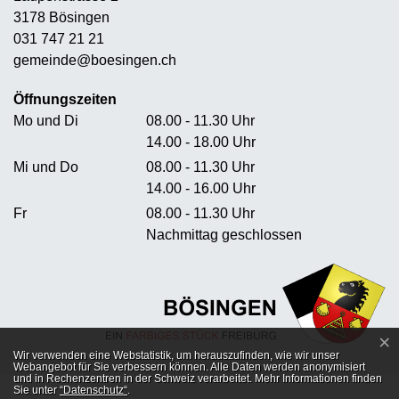
3178 Bösingen
031 747 21 21
gemeinde@boesingen.ch
Öffnungszeiten
Mo und Di
08.00 - 11.30 Uhr
14.00 - 18.00 Uhr
Mi und Do
08.00 - 11.30 Uhr
14.00 - 16.00 Uhr
Fr
08.00 - 11.30 Uhr
Nachmittag geschlossen
×
Webstatistik
Wir verwenden eine Webstatistik, um herauszufinden, wie wir unser
Webangebot für Sie verbessern können. Alle Daten werden anonymisiert
und in Rechenzentren in der Schweiz verarbeitet. Mehr Informationen finden
Sie unter
“Datenschutz“
.