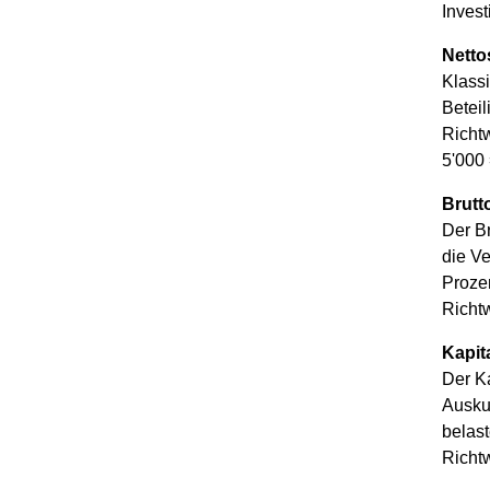
Invest
Netto
Klass
Betei
Richtw
5'000
Brutt
Der Br
die Ve
Proze
Richtw
Kapit
Der Ka
Auskun
belast
Richt