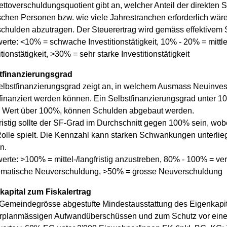
ttoverschuldungsquotient gibt an, welcher Anteil der direkten 
ischen Personen bzw. wie viele Jahrestranchen erforderlich wär
schulden abzutragen. Der Steuerertrag wird gemäss effektivem 
erte: <10% = schwache Investitionstätigkeit, 10% - 20% = mittler
itionstätigkeit, >30% = sehr starke Investitionstätigkeit
tfinanzierungsgrad
lbstfinanzierungsgrad zeigt an, in welchem Ausmass Neuinvesti
 finanziert werden können. Ein Selbstfinanzierungsgrad unter 1
r Wert über 100%, können Schulden abgebaut werden.
fristig sollte der SF-Grad im Durchschnitt gegen 100% sein, wo
olle spielt. Die Kennzahl kann starken Schwankungen unterliegen
n.
werte: >100% = mittel-/langfristig anzustreben, 80% - 100% = 
ematische Neuverschuldung, >50% = grosse Neuverschuldung
kapital zum Fiskalertrag
Gemeindegrösse abgestufte Mindestausstattung des Eigenkapit
rplanmässigen Aufwandüberschüssen und zum Schutz vor einem