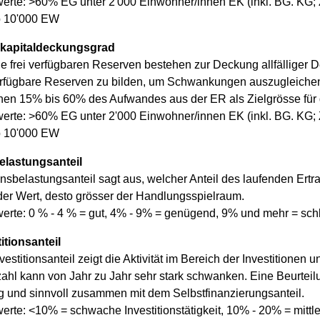
werte: >60% EG unter 2'000 Einwohner/innen EK (inkl. BG. KG
 10'000 EW
kapitaldeckungsgrad
 frei verfügbaren Reserven bestehen zur Deckung allfälliger De
verfügbare Reserven zu bilden, um Schwankungen auszugleiche
hen 15% bis 60% des Aufwandes aus der ER als Zielgrösse für
werte: >60% EG unter 2'000 Einwohner/innen EK (inkl. BG. KG
 10'000 EW
elastungsanteil
nsbelastungsanteil sagt aus, welcher Anteil des laufenden Ert
 der Wert, desto grösser der Handlungsspielraum.
werte: 0 % - 4 % = gut, 4% - 9% = genügend, 9% und mehr = sch
itionsanteil
vestitionsanteil zeigt die Aktivität im Bereich der Investitionen
ahl kann von Jahr zu Jahr sehr stark schwanken. Eine Beurteil
ig und sinnvoll zusammen mit dem Selbstfinanzierungsanteil.
erte: <10% = schwache Investitionstätigkeit, 10% - 20% = mittler