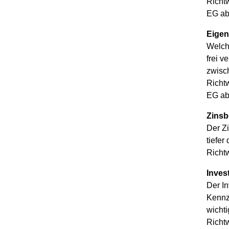
Richt
EG ab
Eigen
Welche
frei 
zwisc
Richt
EG ab
Zinsb
Der Zi
tiefer
Richt
Invest
Der In
Kennz
wicht
Richtw