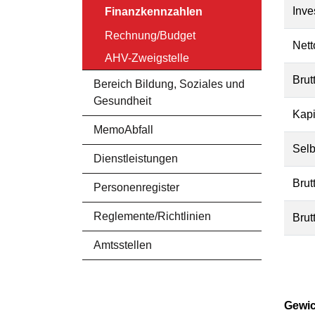
Inve
Finanzkennzahlen
(ausgewählt)
Rechnung/Budget
Nett
AHV-Zweigstelle
Brut
Bereich Bildung, Soziales und
Gesundheit
Kapi
MemoAbfall
Selb
Dienstleistungen
Brut
Personenregister
Reglemente/Richtlinien
Brut
Amtsstellen
Gewic