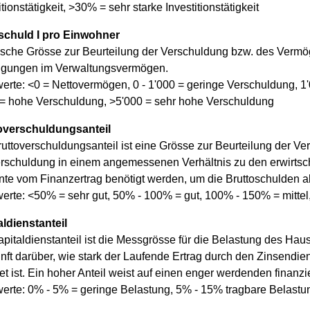
itionstätigkeit, >30% = sehr starke Investitionstätigkeit
schuld I pro Einwohner
ische Grösse zur Beurteilung der Verschuldung bzw. des Verm
ligungen im Verwaltungsvermögen.
erte: <0 = Nettovermögen, 0 - 1'000 = geringe Verschuldung, 1'0
 = hohe Verschuldung, >5'000 = sehr hohe Verschuldung
overschuldungsanteil
uttoverschuldungsanteil ist eine Grösse zur Beurteilung der Ve
rschuldung in einem angemessenen Verhältnis zu den erwirtschaf
nte vom Finanzertrag benötigt werden, um die Bruttoschulden 
erte: <50% = sehr gut, 50% - 100% = gut, 100% - 150% = mittel,
aldienstanteil
pitaldienstanteil ist die Messgrösse für die Belastung des Hau
ft darüber, wie stark der Laufende Ertrag durch den Zinsendie
et ist. Ein hoher Anteil weist auf einen enger werdenden finanzi
werte: 0% - 5% = geringe Belastung, 5% - 15% tragbare Belast