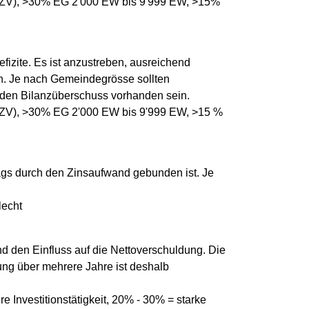
; ZV), >30% EG 2'000 EW bis 9'999 EW, >15%
fizite. Es ist anzustreben, ausreichend
n. Je nach Gemeindegrösse sollten
 den Bilanzüberschuss vorhanden sein.
; ZV), >30% EG 2'000 EW bis 9'999 EW, >15 %
rags durch den Zinsaufwand gebunden ist. Je
lecht
 und den Einfluss auf die Nettoverschuldung. Die
ung über mehrere Jahre ist deshalb
e Investitionstätigkeit, 20% - 30% = starke