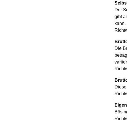
Selbs
Der Se
gibt a
kann.
Richtw
Brutt
Die B
beträg
variie
Richt
Brutt
Diese 
Richtw
Eigen
Bösin
Richtw