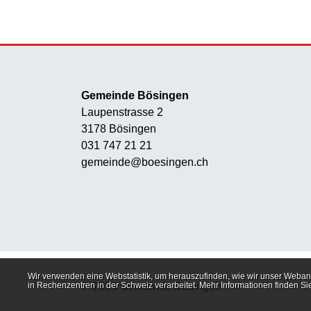
Gemeinde Bösingen
Laupenstrasse 2
3178 Bösingen
031 747 21 21
gemeinde@boesingen.ch
Webstatistik
Wir verwenden eine Webstatistik, um herauszufinden, wie wir unser Weban
in Rechenzentren in der Schweiz verarbeitet. Mehr Informationen finden Si
© 2026 Gemeinde Bösingen
Toolbar