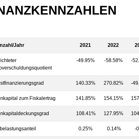
INANZKENNZAHLEN
nzahl/Jahr
2021
2022
20
chteter
-49.95%
-58.58%
-52
overschuldungsquotient
stfinanzierungsgrad
140.33%
270.82%
-49
nkapital zum Fiskalertrag
141.85%
154.15%
15
nkapitaldeckungsgrad
108.41%
127.95%
10
belastungsanteil
0.25%
0.14%
-0