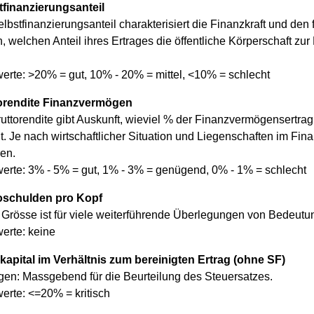
tfinanzierungsanteil
lbstfinanzierungsanteil charakterisiert die Finanzkraft und den
n, welchen Anteil ihres Ertrages die öffentliche Körperschaft zu
erte: >20% = gut, 10% - 20% = mittel, <10% = schlecht
orendite Finanzvermögen
ruttorendite gibt Auskunft, wieviel % der Finanzvermögensertr
t. Je nach wirtschaftlicher Situation und Liegenschaften im F
ren.
werte: 3% - 5% = gut, 1% - 3% = genügend, 0% - 1% = schlecht
oschulden pro Kopf
Grösse ist für viele weiterführende Überlegungen von Bedeutung
erte: keine
kapital im Verhältnis zum bereinigten Ertrag (ohne SF)
gen: Massgebend für die Beurteilung des Steuersatzes.
erte: <=20% = kritisch