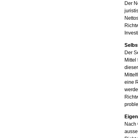
Der Ne
jurist
Netto
Richtw
Invest
Selbs
Der Se
Mittel
diese
Mittel
eine R
werde
Richt
probl
Eigen
Nach 
ausse