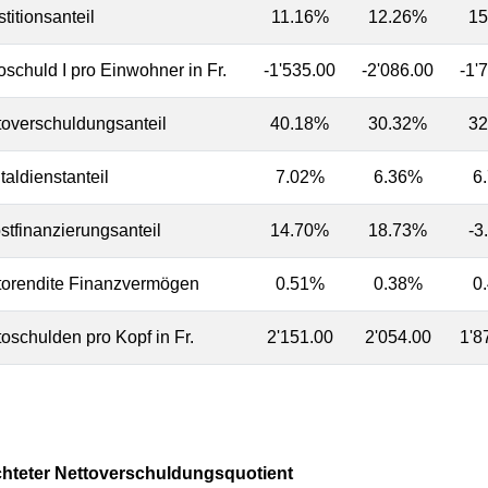
stitionsanteil
11.16%
12.26%
15
oschuld I pro Einwohner in Fr.
-1'535.00
-2'086.00
-1'
toverschuldungsanteil
40.18%
30.32%
32
taldienstanteil
7.02%
6.36%
6.
stfinanzierungsanteil
14.70%
18.73%
-3
torendite Finanzvermögen
0.51%
0.38%
0.
toschulden pro Kopf in Fr.
2'151.00
2'054.00
1'8
hteter Nettoverschuldungsquotient